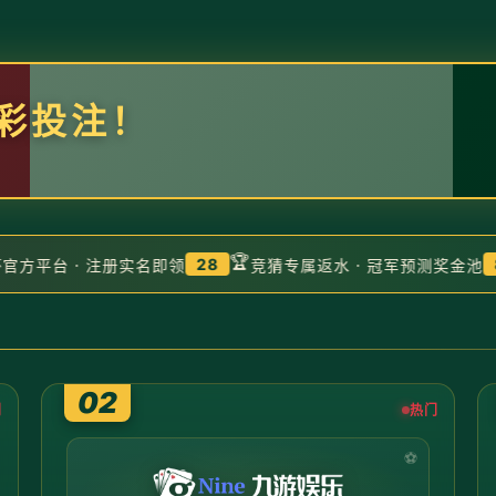
精彩投注！
🏆
方平台 · 注册实名即领
竞猜专属返水 · 冠军预测奖金池
28
888
02
门
热门