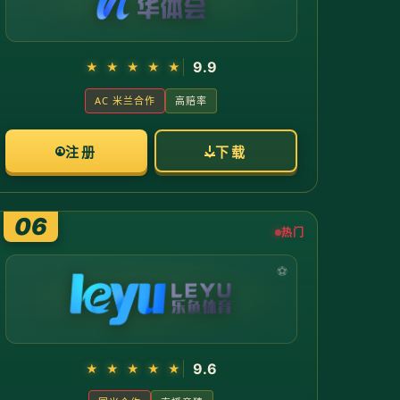
9.9
★ ★ ★ ★ ★
AC 米兰合作
高赔率
注册
下载
06
热门
9.6
★ ★ ★ ★ ★