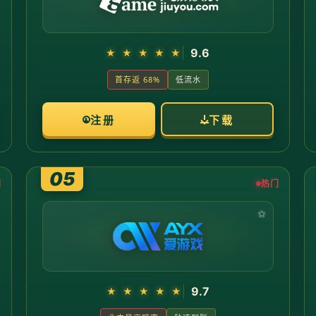
9.6
★ ★ ★ ★ ★
首存返 68%
低流水
注册
下载
05
门
热门
9.7
★ ★ ★ ★ ★